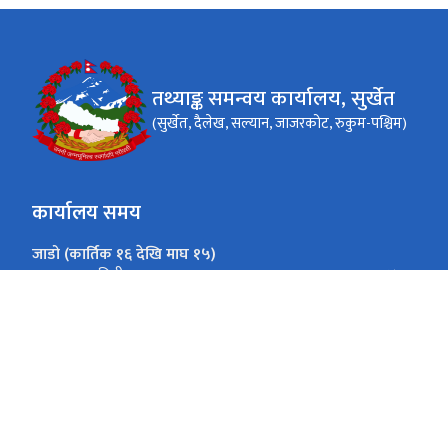
तथ्याङ्क समन्वय कार्यालय, सुर्खेत
(सुर्खेत, दैलेख, सल्यान, जाजरकोट, रुकुम-पश्चिम)
कार्यालय समय
जाडो (कार्तिक १६ देखि माघ १५)
१०:०० - ४:००
आइतबार - बिहीवार
१०:०० - ३:००
शुक्रवार
गर्मी (माघ १६ देखि कार्तिक १५)
१०:०० - ५:००
आइतबार - बिहीवार
१०:०० - ३:००
शुक्रवार