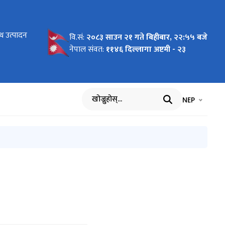
्थ उत्पादन
्थ उत्पादन
 लागि गणक
ा गणकको
जिल्ला
टको लागि
तथा गणकको
िकीकरण
१/०८२
वि.सं:
२०८३ साउन २१ गते बिहीबार, २२:५५ बजे
ो सूचना
 गरिएको
शन
नेपाल संवत:
११४६ दिल्लागा अष्टमी - २३
भाषा चयन गर्नुह
भाषा प
NEP
खोज्नुहोस्