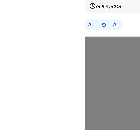
१२ माघ, २०८२
A
A